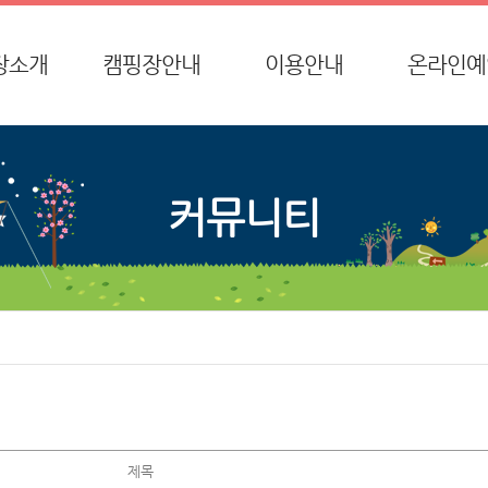
장소개
캠핑장안내
이용안내
온라인예
사말
전체 시설배치
종합안내
온라인예
시는 길
글램핑 시설배치
이용요금
환불요청
커뮤니티
방갈로 시설배치
환불규정
단체방갈로 시설배치
이용안내
데크 시설배치
특별함
제목