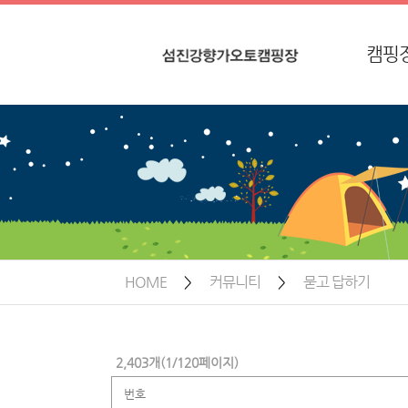
캠핑
묻고 답하기
인
친절한 상담과 안내
찾아오
HOME
>
커뮤니티
>
묻고 답하기
2,403개(1/120페이지)
번호