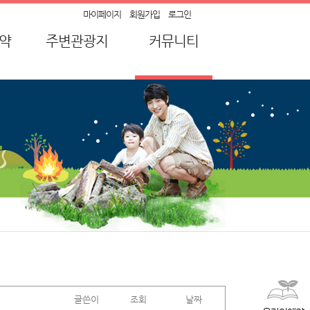
마이페이지
회원가입
로그인
약
주변관광지
커뮤니티
약
순창가볼만한곳
공지사항
강
묻고 답하기
산
자주하는 질문
유적
캠핑장 후기
전통장류
이벤트
글쓴이
조회
날짜