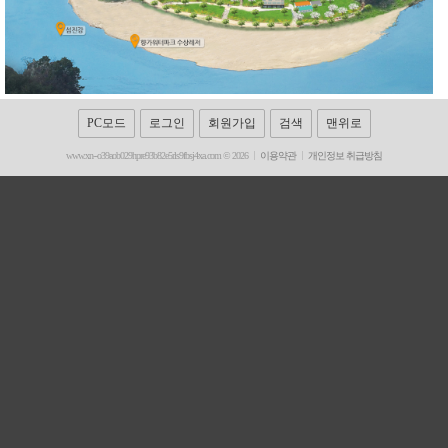
PC모드
로그인
회원가입
검색
맨위로
www.xn--o39aob029hpre93b82e5rls9fbsj4xa.com © 2026
이용약관
개인정보 취급방침