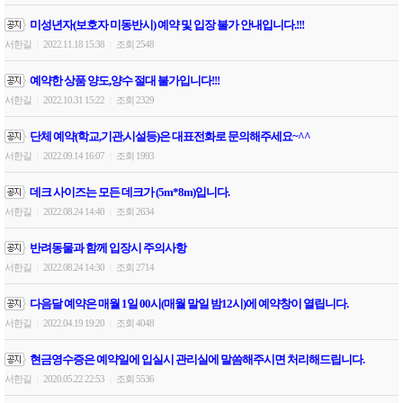
미성년자(보호자 미동반시) 예약 및 입장 불가 안내입니다.!!!
서한길
2022.11.18 15:38
조회 2548
|
|
예약한 상품 양도,양수 절대 불가입니다!!!
서한길
2022.10.31 15:22
조회 2329
|
|
단체 예약(학교,기관,시설등)은 대표전화로 문의해주세요~^^
서한길
2022.09.14 16:07
조회 1993
|
|
데크 사이즈는 모든 데크가 (5m*8m)입니다.
서한길
2022.08.24 14:40
조회 2634
|
|
반려동물과 함께 입장시 주의사항
서한길
2022.08.24 14:30
조회 2714
|
|
다음달 예약은 매월 1일 00시(매월 말일 밤12시)에 예약창이 열립니다.
서한길
2022.04.19 19:20
조회 4048
|
|
현금영수증은 예약일에 입실시 관리실에 말씀해주시면 처리해드립니다.
서한길
2020.05.22 22:53
조회 5536
|
|