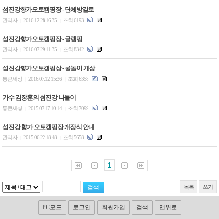
섬진강향가오토캠핑장 - 단체방갈로
관리자
2016.12.28 16:35
조회 6193
|
|
섬진강향가오토캠핑장 - 글램핑
관리자
2016.07.29 11:35
조회 8342
|
|
섬진강향가오토캠핑장 - 물놀이 개장
통큰세상
2016.07.12 15:36
조회 6358
|
|
가수 김장훈의 섬진강 나들이
통큰세상
2015.07.17 10:14
조회 7099
|
|
섬진강 향가 오토캠핑장 개장식 안내
관리자
2015.06.22 18:48
조회 5658
|
|
1
목록
쓰기
PC모드
로그인
회원가입
검색
맨위로