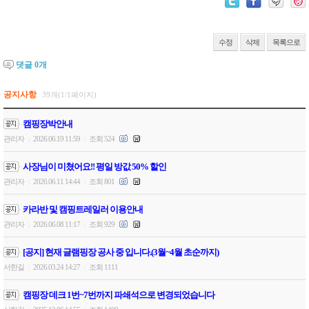
수정
삭제
목록으로
댓글
0
개
공지사항
39개(1/1페이지)
캠핑장박안내
관리자
2026.06.19 11:59
조회 524
|
|
사장님이 미쳤어요!! 평일 방값 50% 할인
관리자
2026.06.11 14:44
조회 801
|
|
카라반 및 캠핑트레일러 이용안내
관리자
2026.06.08 11:17
조회 929
|
|
[공지] 현재 글램핑장 공사 중 입니다.(3월~4월 초순까지)
서한길
2026.03.24 14:27
조회 1111
|
|
캠핑장 데크 1번~7번까지 파쇄석으로 변경되었습니다