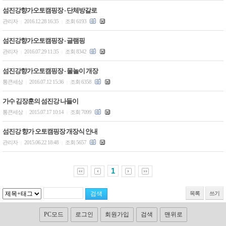
섬진강향가오토캠핑장 - 단체방갈로
관리자
2016.12.28 16:35
조회 6193
|
|
섬진강향가오토캠핑장 - 글램핑
관리자
2016.07.29 11:35
조회 8342
|
|
섬진강향가오토캠핑장 - 물놀이 개장
통큰세상
2016.07.12 15:36
조회 6358
|
|
가수 김장훈의 섬진강 나들이
통큰세상
2015.07.17 10:14
조회 7099
|
|
섬진강 향가 오토캠핑장 개장식 안내
관리자
2015.06.22 18:48
조회 5657
|
|
1
목록
쓰기
PC모드
로그인
회원가입
검색
맨위로