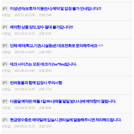
미성년자(보호자 미동반시) 예약 및 입장 불가 안내입니다.!!!
서한길
2022.11.18 15:38
조회 2548
|
|
예약한 상품 양도,양수 절대 불가입니다!!!
서한길
2022.10.31 15:22
조회 2329
|
|
단체 예약(학교,기관,시설등)은 대표전화로 문의해주세요~^^
서한길
2022.09.14 16:07
조회 1993
|
|
데크 사이즈는 모든 데크가 (5m*8m)입니다.
서한길
2022.08.24 14:40
조회 2634
|
|
반려동물과 함께 입장시 주의사항
서한길
2022.08.24 14:30
조회 2714
|
|
다음달 예약은 매월 1일 00시(매월 말일 밤12시)에 예약창이 열립니다.
서한길
2022.04.19 19:20
조회 4048
|
|
현금영수증은 예약일에 입실시 관리실에 말씀해주시면 처리해드립니다.
서한길
2020.05.22 22:53
조회 5534
|
|