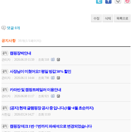
수정
삭제
목록으로
댓글
0
개
공지사항
39개(1/1페이지)
캠핑장박안내
관리자
2026.06.19 11:59
조회 518
|
|
사장님이 미쳤어요!! 평일 방값 50% 할인
관리자
2026.06.11 14:44
조회 798
|
|
카라반 및 캠핑트레일러 이용안내
관리자
2026.06.08 11:17
조회 921
|
|
[공지] 현재 글램핑장 공사 중 입니다.(3월~4월 초순까지)
서한길
2026.03.24 14:27
조회 1110
|
|
캠핑장 데크 1번~7번까지 파쇄석으로 변경되었습니다