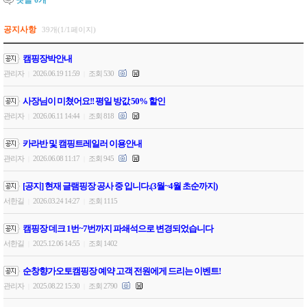
댓글
0
개
공지사항
39개(1/1페이지)
캠핑장박안내
관리자
2026.06.19 11:59
조회 530
|
|
사장님이 미쳤어요!! 평일 방값 50% 할인
관리자
2026.06.11 14:44
조회 818
|
|
카라반 및 캠핑트레일러 이용안내
관리자
2026.06.08 11:17
조회 945
|
|
[공지] 현재 글램핑장 공사 중 입니다.(3월~4월 초순까지)
서한길
2026.03.24 14:27
조회 1115
|
|
캠핑장 데크 1번~7번까지 파쇄석으로 변경되었습니다
서한길
2025.12.06 14:55
조회 1402
|
|
순창향가오토캠핑장 예약 고객 전원에게 드리는 이벤트!
관리자
2025.08.22 15:30
조회 2790
|
|