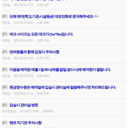
서한길
2022.10.31 15:22
조회 2331
|
|
단체 예약(학교,기관,시설등)은 대표전화로 문의해주세요~^^
서한길
2022.09.14 16:07
조회 1996
|
|
데크 사이즈는 모든 데크가 (5m*8m)입니다.
서한길
2022.08.24 14:40
조회 2636
|
|
반려동물과 함께 입장시 주의사항
서한길
2022.08.24 14:30
조회 2716
|
|
다음달 예약은 매월 1일 00시(매월 말일 밤12시)에 예약창이 열립니다.
서한길
2022.04.19 19:20
조회 4052
|
|
현금영수증은 예약일에 입실시 관리실에 말씀해주시면 처리해드립니다.
서한길
2020.05.22 22:53
조회 5540
|
|
입실시 관리실 방문
오토캠핑장
2015.09.11 16:40
조회 9126
|
|
텐트 치기전 주의사항