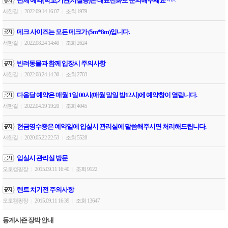
단체 예약(학교,기관,시설등)은 대표전화로 문의해주세요~^^
서한길
2022.09.14 16:07
조회 1979
|
|
데크 사이즈는 모든 데크가 (5m*8m)입니다.
서한길
2022.08.24 14:40
조회 2624
|
|
반려동물과 함께 입장시 주의사항
서한길
2022.08.24 14:30
조회 2703
|
|
다음달 예약은 매월 1일 00시(매월 말일 밤12시)에 예약창이 열립니다.
서한길
2022.04.19 19:20
조회 4045
|
|
현금영수증은 예약일에 입실시 관리실에 말씀해주시면 처리해드립니다.
서한길
2020.05.22 22:53
조회 5528
|
|
입실시 관리실 방문
오토캠핑장
2015.09.11 16:40
조회 9122
|
|
텐트 치기전 주의사항
오토캠핑장
2015.09.11 16:39
조회 13647
|
|
동계시즌 장박 안내