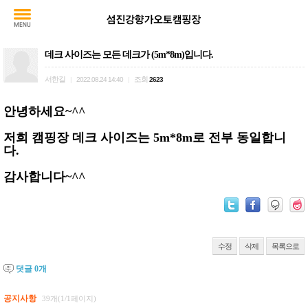
데크 사이즈는 모든 데크가 (5m*8m)입니다.
서한길
조회
|
2022.08.24 14:40
|
2623
안녕하세요~^^
저희 캠핑장 데크 사이즈는 5m*8m로 전부 동일합니
다.
감사합니다~^^
수정
삭제
목록으로
댓글
0
개
공지사항
39개(1/1페이지)