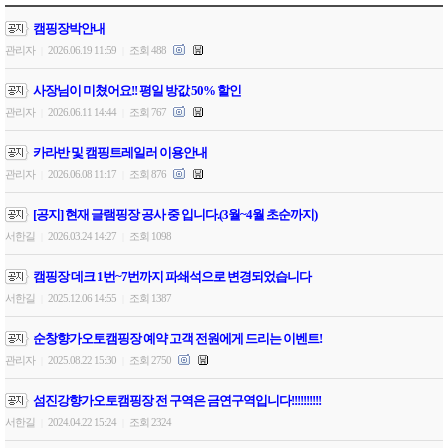
캠핑장박안내
관리자
2026.06.19 11:59
조회 488
|
|
사장님이 미쳤어요!! 평일 방값 50% 할인
관리자
2026.06.11 14:44
조회 767
|
|
카라반 및 캠핑트레일러 이용안내
관리자
2026.06.08 11:17
조회 876
|
|
[공지] 현재 글램핑장 공사 중 입니다.(3월~4월 초순까지)
서한길
2026.03.24 14:27
조회 1098
|
|
캠핑장 데크 1번~7번까지 파쇄석으로 변경되었습니다
서한길
2025.12.06 14:55
조회 1387
|
|
순창향가오토캠핑장 예약 고객 전원에게 드리는 이벤트!
관리자
2025.08.22 15:30
조회 2750
|
|
섬진강향가오토캠핑장 전 구역은 금연구역입니다!!!!!!!!!!
서한길
2024.04.22 15:24
조회 2324
|
|