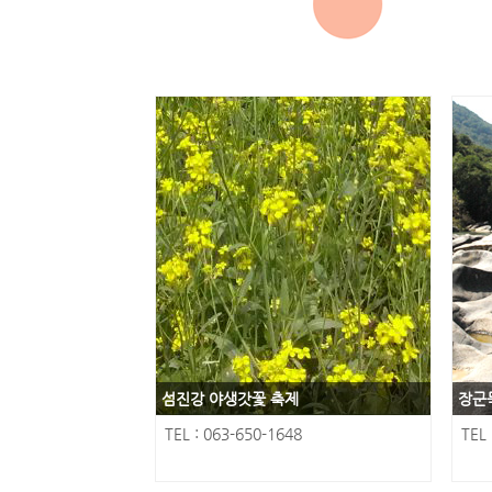
섬진강 야생갓꽃 축제
장군
TEL : 063-650-1648
TEL 