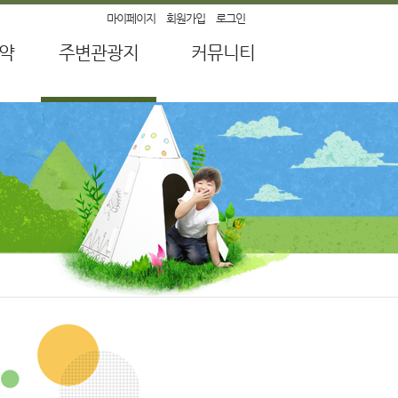
마이페이지
회원가입
로그인
약
주변관광지
커뮤니티
약
순창가볼만한곳
공지사항
강
묻고 답하기
산
자주하는 질문
유적
캠핑장 후기
전통장류
이벤트