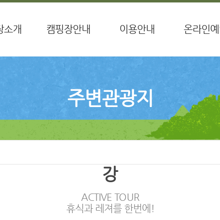
장소개
캠핑장안내
이용안내
온라인예
사말
전체 시설배치
종합안내
온라인예
시는 길
글램핑 시설배치
이용요금
환불요청
주변관광지
방갈로 시설배치
환불규정
단체방갈로 시설배치
이용안내
데크 시설배치
특별함
강
ACTIVE TOUR
휴식과 레져를 한번에!