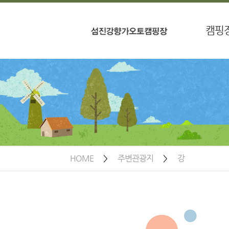
캠핑
강
인
즐거움을 더해보세요.
찾아오
HOME
>
주변관광지
>
강