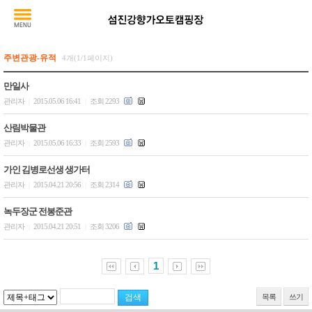
주변관광-유적
4개(1/1페이지)
만일사
관리자
2015.05.06 16:41
조회 2293
|
|
산림박물관
관리자
2015.05.06 16:33
조회 2593
|
|
가인 김병로선생 생가터
관리자
2015.04.21 20:56
조회 2314
|
|
녹두장군 전봉준관
관리자
2015.04.21 20:51
조회 3206
|
|
1
목록
쓰기