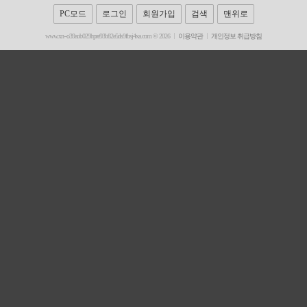
PC모드
로그인
회원가입
검색
맨위로
www.xn--o39aob029hpre93b82e5rls9fbsj4xa.com © 2026
이용약관
개인정보 취급방침